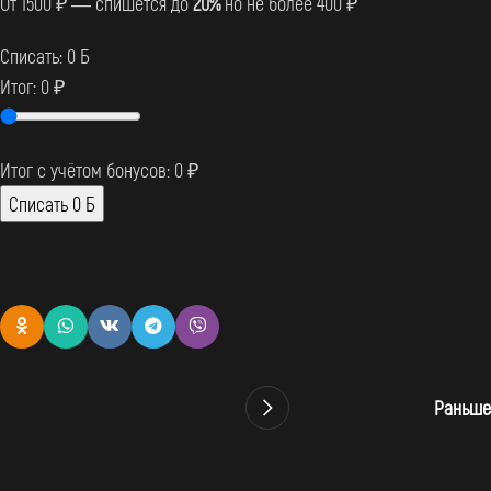
От 1500 ₽ — спишется до
20%
но не более 400 ₽
Списать:
0
Б
Итог:
0
₽
Итог с учётом бонусов:
0
₽
Списать
0
Б
Раньше