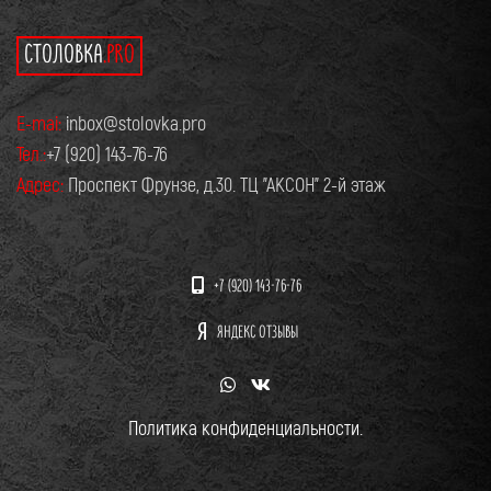
СТОЛОВКА
.PRO
Accessories
Imperdiet mauris a nontin
E-mai:
inbox@stolovka.pro
Тел.:
+7 (920) 143-76-76
Адрес:
Проспект Фрунзе, д.30. ТЦ "АКСОН" 2-й этаж
+7 (920) 143-76-76
ЯНДЕКС ОТЗЫВЫ
Политика конфиденциальности.