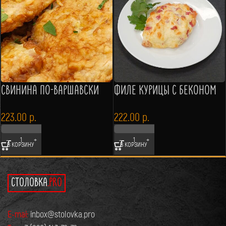
СВИНИНА ПО-ВАРШАВСКИ
ФИЛЕ КУРИЦЫ С БЕКОНОМ
223.00
р.
222.00
р.
В КОРЗИНУ
В КОРЗИНУ
СТОЛОВКА
.PRO
E-mai:
inbox@stolovka.pro