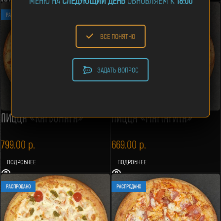
МЕНЮ НА
СЛЕДУЮЩИЙ ДЕНЬ
ОБНОВЛЯЕМ К
18:00
РАСПРОДАНО
РАСПРОДАНО
ВСЕ ПОНЯТНО
ЗАДАТЬ ВОПРОС
ПИЦЦА «КАРБОНАРА»
ПИЦЦА «МАРГАРИТА»
799.00
р.
669.00
р.
ПОДРОБНЕЕ
ПОДРОБНЕЕ
РАСПРОДАНО
РАСПРОДАНО