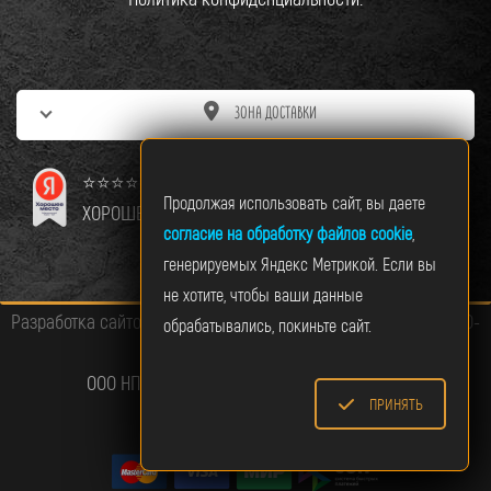
ЗОНА ДОСТАВКИ
⭐⭐⭐⭐⭐
Продолжая использовать сайт, вы даете
ХОРОШЕЕ МЕСТО
согласие на обработку файлов cookie
,
генерируемых Яндекс Метрикой. Если вы
не хотите, чтобы ваши данные
Разработка сайтов и интернет‑магазинов. API‑интеграции. SEO-
обрабатывались, покиньте сайт.
оптимизация:
ООО НПО «ТАНДЕМ» ИНН:7606118846. E-mail:
ПРИНЯТЬ
tandemnpo@gmail.com