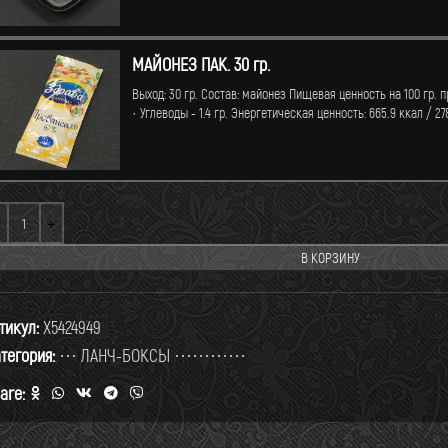
МАЙОНЕЗ ПАК. 30 гр.
Выход: 30 гр. Состав: майонез Пищевая ценность на 100 гр. про
· Углеводы - 1.4 гр. Энергетическая ценность: 665.9 ккал / 2
В КОРЗИНУ
тикул:
X5424949
тегория:
··· ЛАНЧ-БОКСЫ ············
are: