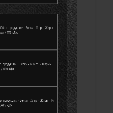
0 гр. продукции: · Белки - 11 гр. · Жиры
кал / 1113 кДж
. продукции: · Белки - 12.6 гр. · Жиры -
л / 649 кДж
 продукции: · Белки - 7.7 гр. · Жиры - 1.4
 841.5 кДж