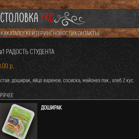
СТОЛОВКА
.PRO
ВКА
КАТАЛОГ
КЕЙТЕРИНГ
НОВОСТИ
КОНТАКТЫ
1 РАДОСТЬ СТУДЕНТА
9.00
р.
став: доширак, яйцо вареное, сосиска, майонез пак., хлеб 2 кус.
ОРЯЧЕЕ
ДОШИРАК