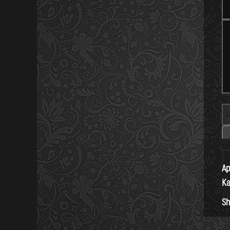
Ар
Ка
Sh