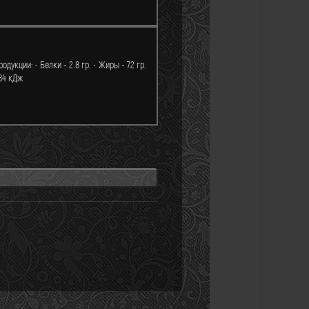
дукции: · Белки - 2.8 гр. · Жиры - 72 гр.
784 кДж