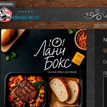
ЯРОСЛАВЛЬ
⭐⭐⭐⭐⭐
ХОРОШЕЕ МЕСТО
ДОСТА
№
9
Со
Г