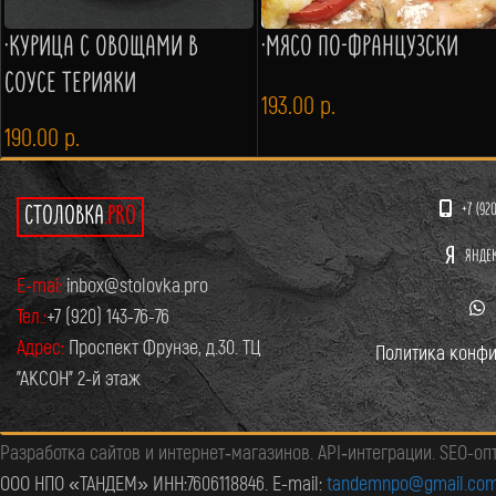
·КУРИЦА С ОВОЩАМИ В
·МЯСО ПО-ФРАНЦУЗСКИ
СОУСЕ ТЕРИЯКИ
193.00
р.
190.00
р.
+7 (92
СТОЛОВКА
.PRO
ЯНДЕ
E-mai:
inbox@stolovka.pro
Тел.:
+7 (920) 143-76-76
Адрес:
Проспект Фрунзе, д.30. ТЦ
Политика конфи
"АКСОН" 2-й этаж
Разработка сайтов и интернет‑магазинов. API‑интеграции. SEO-оп
ООО НПО «ТАНДЕМ» ИНН:7606118846. E-mail:
tandemnpo@gmail.co