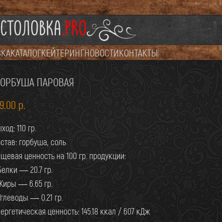
СТОЛОВКА
.PRO
ВКА
КАТАЛОГ
КЕЙТЕРИНГ
НОВОСТИ
КОНТАКТЫ
ГОРБУША ПАРОВАЯ
69.00
р.
ход: 110 гр.
став: горбуша, соль
щевая ценность на 100 гр. продукции:
Белки — 20.7 гр.
Жиры — 6.65 гр.
Углеводы — 0.21 гр.
ергетическая ценность: 145.18 ккал / 607 кДж