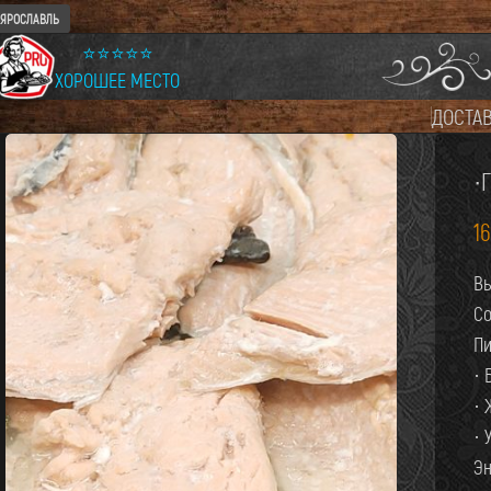
ЯРОСЛАВЛЬ
⭐⭐⭐⭐⭐
ХОРОШЕЕ МЕСТО
ДОСТА
·
1
Вы
Со
Пи
· 
· 
· 
Эн