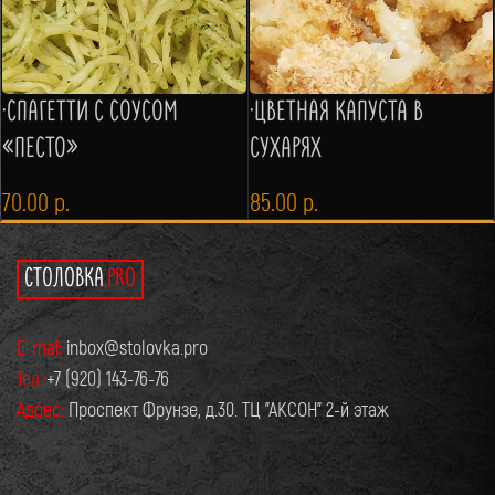
·СПАГЕТТИ С СОУСОМ
·ЦВЕТНАЯ КАПУСТА В
«ПЕСТО»
СУХАРЯХ
70.00
р.
85.00
р.
СТОЛОВКА
.PRO
E-mai:
inbox@stolovka.pro
Тел.:
+7 (920) 143-76-76
Адрес:
Проспект Фрунзе, д.30. ТЦ "АКСОН" 2-й этаж