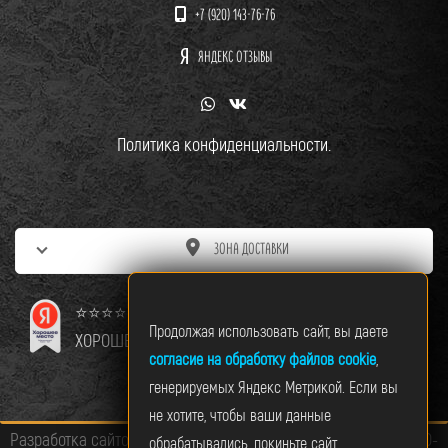
+7 (920) 143-76-76
ЯНДЕКС ОТЗЫВЫ
Политика конфиденциальности.
ЗОНА ДОСТАВКИ
⭐⭐⭐⭐⭐
Продолжая использовать сайт, вы даете
ХОРОШЕЕ МЕСТО
согласие на обработку файлов cookie
,
генерируемых Яндекс Метрикой. Если вы
не хотите, чтобы ваши данные
Разработка сайтов и интернет‑магазинов. API‑интеграции. SEO-
обрабатывались, покиньте сайт.