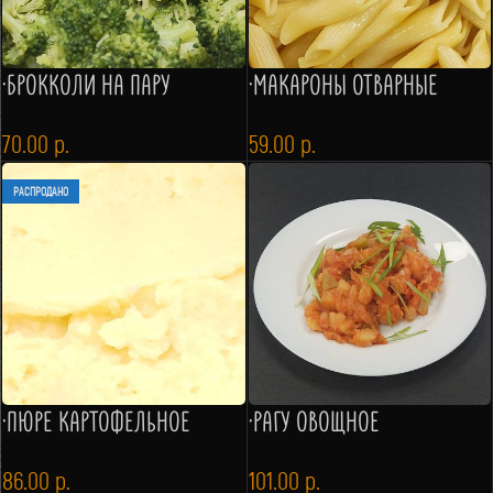
·БРОККОЛИ НА ПАРУ
·МАКАРОНЫ ОТВАРНЫЕ
70.00
р.
59.00
р.
РАСПРОДАНО
·ПЮРЕ КАРТОФЕЛЬНОЕ
·РАГУ ОВОЩНОЕ
86.00
р.
101.00
р.