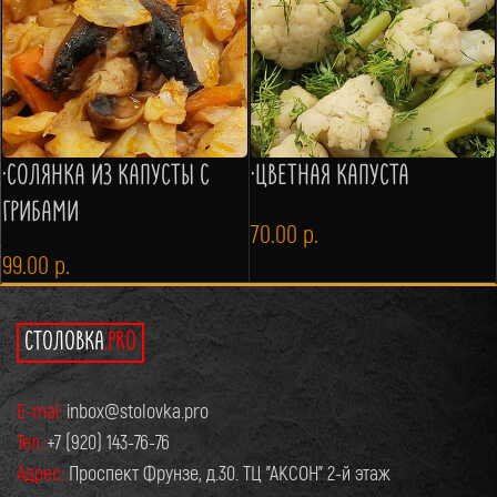
·СОЛЯНКА ИЗ КАПУСТЫ С
·ЦВЕТНАЯ КАПУСТА
ГРИБАМИ
70.00
р.
99.00
р.
СТОЛОВКА
.PRO
E-mai:
inbox@stolovka.pro
Тел.:
+7 (920) 143-76-76
Адрес:
Проспект Фрунзе, д.30. ТЦ "АКСОН" 2-й этаж