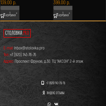
139.00
р.
399.00
р.
В КОРЗИНУ
В КОРЗИНУ
СТОЛОВКА
.PRO
E-mai:
inbox@stolovka.pro
Тел.:
+7 (920) 143-76-76
Адрес:
Проспект Фрунзе, д.30. ТЦ "АКСОН" 2-й этаж
+7 (920) 143-76-76
ЯНДЕКС ОТЗЫВЫ