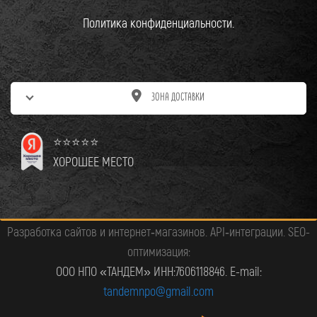
Политика конфиденциальности.
ЗОНА ДОСТАВКИ
⭐⭐⭐⭐⭐
Продолжая использовать сайт, вы даете
ХОРОШЕЕ МЕСТО
согласие на обработку файлов cookie
,
генерируемых Яндекс Метрикой. Если вы
не хотите, чтобы ваши данные
Разработка сайтов и интернет‑магазинов. API‑интеграции. SEO-
обрабатывались, покиньте сайт.
оптимизация:
ООО НПО «ТАНДЕМ» ИНН:7606118846. E-mail:
ПРИНЯТЬ
tandemnpo@gmail.com