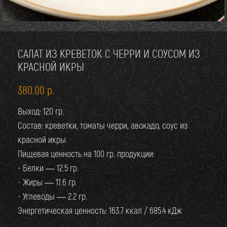
МЕНЮ НА
СЛЕДУЮЩИЙ ДЕНЬ
ОБНОВЛЯЕМ К
18:00
САЛАТ ИЗ КРЕВЕТОК С ЧЕРРИ И СОУСОМ ИЗ
ВСЕ ПОНЯТНО
КРАСНОЙ ИКРЫ
380.00
р.
ЗАДАТЬ ВОПРОС
Выход: 120 гр.
Состав: креветки, томаты черри, авокадо, соус из
красной икры
Пищевая ценность на 100 гр. продукции:
· Белки — 12.5 гр.
· Жиры — 11.6 гр.
· Углеводы — 2.2 гр.
Энергетическая ценность: 163.7 ккал / 685.4 кДж