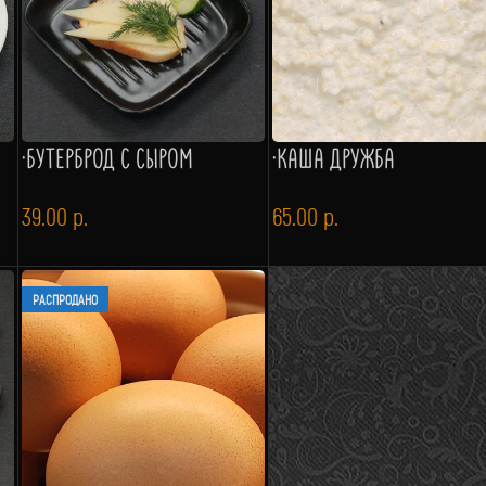
·БУТЕРБРОД С СЫРОМ
·КАША ДРУЖБА
39.00
р.
65.00
р.
РАСПРОДАНО