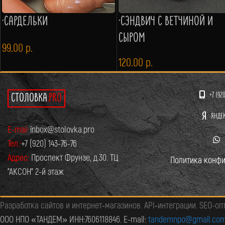
·САРДЕЛЬКИ
·СЭНДВИЧ С ВЕТЧИНОЙ И
СЫРОМ
99.00
р.
120.00
р.
+7 (92
СТОЛОВКА
.PRO
ЯНДЕ
E-mai:
inbox@stolovka.pro
Тел.:
+7 (920) 143-76-76
Адрес:
Проспект Фрунзе, д.30. ТЦ
Политика конфи
"АКСОН" 2-й этаж
Разработка сайтов и интернет‑магазинов. API‑интеграции. SEO-оп
ООО НПО «ТАНДЕМ» ИНН:7606118846. E-mail:
tandemnpo@gmail.co