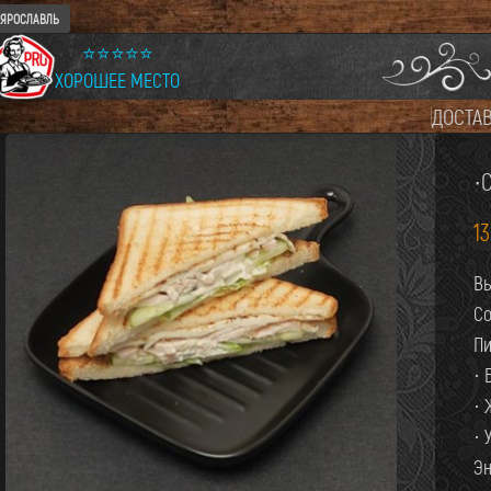
ЯРОСЛАВЛЬ
⭐⭐⭐⭐⭐
ХОРОШЕЕ МЕСТО
ДОСТА
·
1
Вы
Со
Пи
· 
· 
· 
Эн