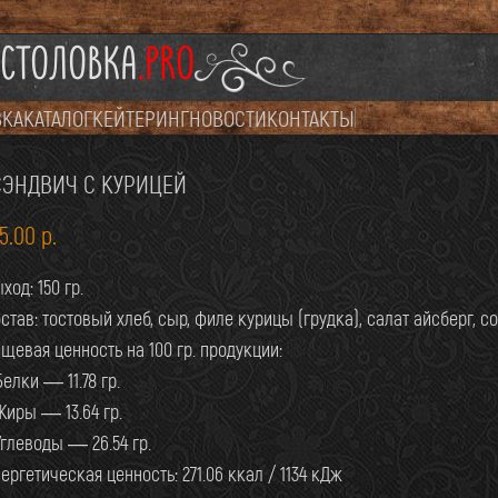
СТОЛОВКА
.PRO
ВКА
КАТАЛОГ
КЕЙТЕРИНГ
НОВОСТИ
КОНТАКТЫ
СЭНДВИЧ С КУРИЦЕЙ
35.00
р.
ход: 150 гр.
став: тостовый хлеб, сыр, филе курицы (грудка), салат айсберг,
щевая ценность на 100 гр. продукции:
Белки — 11.78 гр.
Жиры — 13.64 гр.
Углеводы — 26.54 гр.
ергетическая ценность: 271.06 ккал / 1134 кДж