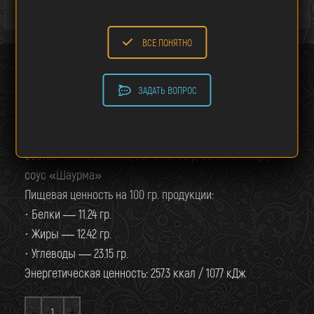
ВСЕ ПОНЯТНО
СЭНДВИЧ С ВЕТЧИНОЙ И СЫРОМ
ЗАДАТЬ ВОПРОС
125.00
р.
Выход: 150 гр.
Состав: тостовый хлеб, ветчина, сыр, салат айсберг,
соус «Шаурма»
Пищевая ценность на 100 гр. продукции:
· Белки — 11.24 гр.
· Жиры — 12.42 гр.
· Углеводы — 23.15 гр.
Энергетическая ценность: 257.3 ккал / 1077 кДж