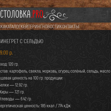
СТОЛОВКА
.PRO
ВКА
КАТАЛОГ
КЕЙТЕРИНГ
НОВОСТИ
КОНТАКТЫ
ВИНЕГРЕТ С СЕЛЬДЬЮ
09.00
р.
СТОЛОВАЯ ОТКРЫТА: 09:00-20:00
ход: 120 гр.
став: картофель, свекла, морковь, огурец солёный, сельдь, масло
ПРИЕМ ЗАКАЗОВ НА СЕГОДНЯ ЗАКОНЧЕН
щевая ценность на 100 гр. продукции:
Белки — 12.92 гр.
ЗАКАЗЫ ПРИНИМАЕМ:
06:00
—
14:00
Жиры — 7.21 гр.
Углеводы — 6.42 гр.
ЗАКАЗЫ ДОСТАВЛЯЕМ:
10:00
—
20:00
ергетическая ценность: 185 ккал / 774 кДж