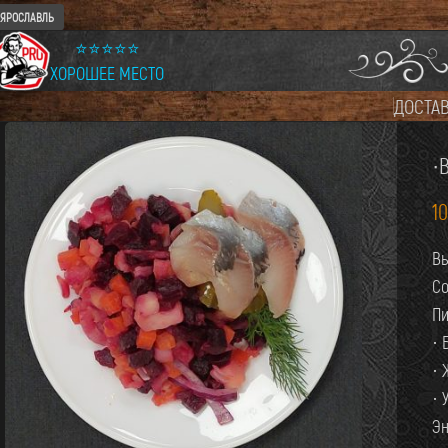
ЯРОСЛАВЛЬ
⭐⭐⭐⭐⭐
ХОРОШЕЕ МЕСТО
ДОСТА
·
1
Вы
Со
Пи
· 
· 
· 
Эн