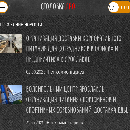
СТОЛОВКА
.PRO
0.00
ПОСЛЕДНИЕ НОВОСТИ
ОРГАНИЗАЦИЯ ДОСТАВКИ КОРПОРАТИВНОГО
ПИТАНИЯ ДЛЯ СОТРУДНИКОВ В ОФИСАХ И
СТОЛОВАЯ ОТКРЫТА: 09:00-20:00
ПРЕДПРИЯТИЯХ В ЯРОСЛАВЛЕ
02.09.2025
Нет комментариев
ПРИЕМ ЗАКАЗОВ НА СЕГОДНЯ ЗАКОНЧЕН
ЗАКАЗЫ ПРИНИМАЕМ:
06:00
—
14:00
ВОЛЕЙБОЛЬНЫЙ ЦЕНТР ЯРОСЛАВЛЬ:
ОРГАНИЗАЦИЯ ПИТАНИЯ СПОРТСМЕНОВ И
ЗАКАЗЫ ДОСТАВЛЯЕМ:
10:00
—
20:00
СПОРТИВНЫХ СОРЕВНОВАНИЙ. ДОСТАВКА ЕДЫ.
МЕНЮ НА
СЛЕДУЮЩИЙ ДЕНЬ
ОБНОВЛЯЕМ К
18:00
31.05.2025
Нет комментариев