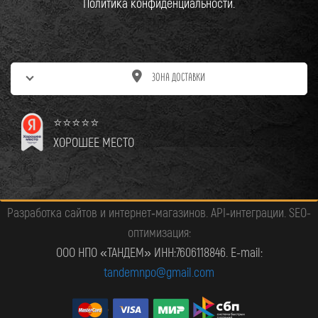
Политика конфиденциальности.
ЗОНА ДОСТАВКИ
⭐⭐⭐⭐⭐
Продолжая использовать сайт, вы даете
ХОРОШЕЕ МЕСТО
согласие на обработку файлов cookie
,
генерируемых Яндекс Метрикой. Если вы
не хотите, чтобы ваши данные
Разработка сайтов и интернет‑магазинов. API‑интеграции. SEO-
обрабатывались, покиньте сайт.
оптимизация:
ООО НПО «ТАНДЕМ» ИНН:7606118846. E-mail:
ПРИНЯТЬ
tandemnpo@gmail.com