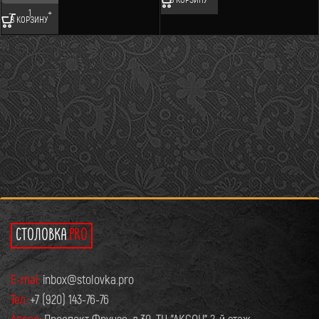
В КОРЗИНУ
СТОЛОВКА
.PRO
E-mai:
inbox@stolovka.pro
Тел.:
+7 (920) 143-76-76
Адрес:
Проспект Фрунзе, д.30. ТЦ "АКСОН" 2-й этаж