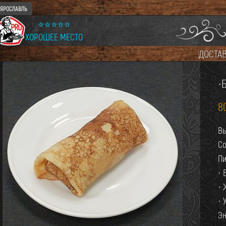
ЯРОСЛАВЛЬ
⭐⭐⭐⭐⭐
ХОРОШЕЕ МЕСТО
ДОСТА
·
8
Вы
Со
Пи
· 
· 
· 
Эн