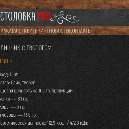
СТОЛОВКА
.PRO
ВКА
КАТАЛОГ
КЕЙТЕРИНГ
НОВОСТИ
КОНТАКТЫ
БЛИНЧИК С ТВОРОГОМ
0.00
р.
ход: 1 шт.
став: блин, творог
щевая ценность на 100 гр. продукции:
Белки — 8.1 гр.
Жиры — 3 гр.
Углеводы — 13.6 гр.
ергетическая ценность: 112.9 ккал / 472.6 кДж