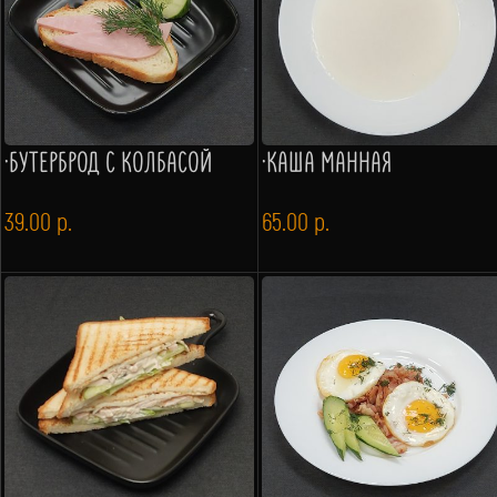
·БУТЕРБРОД С КОЛБАСОЙ
·КАША МАННАЯ
39.00
р.
65.00
р.