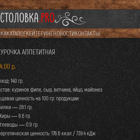
СТОЛОВКА
.PRO
ВКА
КАТАЛОГ
КЕЙТЕРИНГ
НОВОСТИ
КОНТАКТЫ
КУРОЧКА АППЕТИТНАЯ
94.00
р.
ход: 140 гр.
став: куриное филе, сыр, ветчина, яйцо, майонез
щевая ценность на 100 гр. продукции:
Белки — 28.1 гр.
Жиры — 6.6 гр.
Углеводы — 0.9 гр.
ергетическая ценность: 176.6 ккал / 739.4 кДж