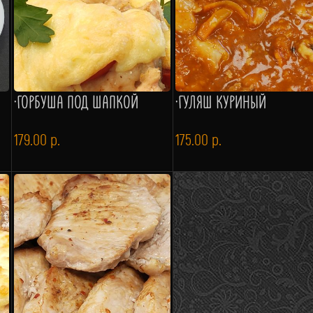
·ГОРБУША ПОД ШАПКОЙ
·ГУЛЯШ КУРИНЫЙ
179.00
р.
175.00
р.