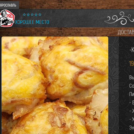
ЯРОСЛАВЛЬ
⭐⭐⭐⭐⭐
ХОРОШЕЕ МЕСТО
ДОСТА
·
1
Вы
Со
Пи
· 
· 
· 
Эн