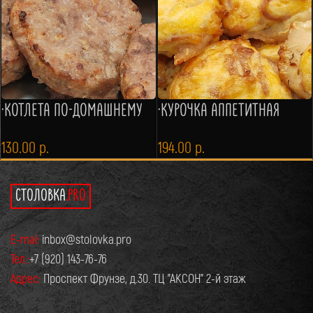
·КОТЛЕТА ПО-ДОМАШНЕМУ
·КУРОЧКА АППЕТИТНАЯ
130.00
р.
194.00
р.
СТОЛОВКА
.PRO
E-mai:
inbox@stolovka.pro
Тел.:
+7 (920) 143-76-76
Адрес:
Проспект Фрунзе, д.30. ТЦ "АКСОН" 2-й этаж