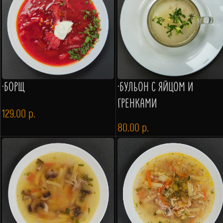
·БОРЩ
·БУЛЬОН С ЯЙЦОМ И
ГРЕНКАМИ
129.00
р.
80.00
р.