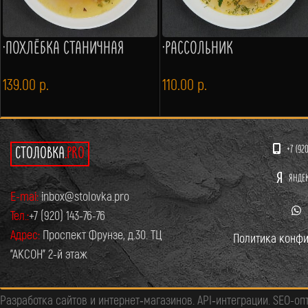
·ПОХЛЁБКА СТАНИЧНАЯ
·РАССОЛЬНИК
139.00
р.
110.00
р.
+7 (92
СТОЛОВКА
.PRO
ЯНДЕ
E-mai:
inbox@stolovka.pro
Тел.:
+7 (920) 143-76-76
Адрес:
Проспект Фрунзе, д.30. ТЦ
Политика конфи
"АКСОН" 2-й этаж
Разработка сайтов и интернет‑магазинов. API‑интеграции. SEO-оп