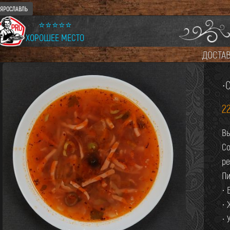
ЯРОСЛАВЛЬ
⭐⭐⭐⭐⭐
ХОРОШЕЕ МЕСТО
ДОСТА
·
2
Вы
Со
ре
Пи
· 
· 
· 