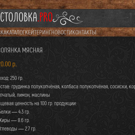
СТОЛОВКА
.PRO
ВКА
КАТАЛОГ
КЕЙТЕРИНГ
НОВОСТИ
КОНТАКТЫ
СОЛЯНКА МЯСНАЯ
20.00
р.
ход: 250 гр.
став: грудинка полукопчёная, колбаса полукопчёная, сосиски, ко
пчатый, лимон, маслины
щевая ценность на 100 гр. продукции:
Белки — 4.3 гр.
Жиры — 8.6 гр.
Углеводы — 2.7 гр.