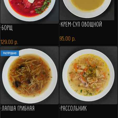
·КРЕМ-СУП ОВОЩНОЙ
·БОРЩ
95.00
р.
129.00
р.
РАСПРОДАНО
·ЛАПША ГРИБНАЯ
·РАССОЛЬНИК