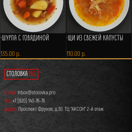
·ШУРПА С ГОВЯДИНОЙ
·ЩИ ИЗ СВЕЖЕЙ КАПУСТЫ
135.00
р.
110.00
р.
СТОЛОВКА
.PRO
E-mai:
inbox@stolovka.pro
Тел.:
+7 (920) 143-76-76
Адрес:
Проспект Фрунзе, д.30. ТЦ "АКСОН" 2-й этаж