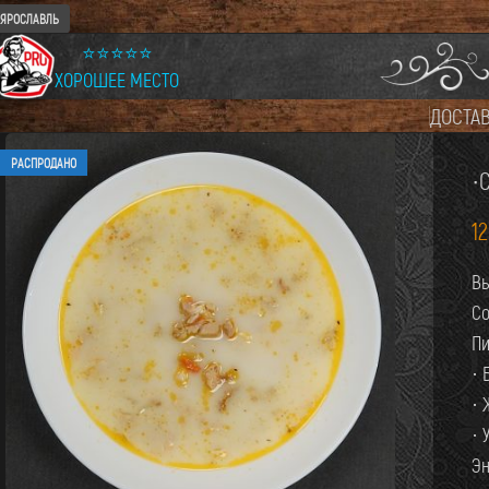
ЯРОСЛАВЛЬ
⭐⭐⭐⭐⭐
ХОРОШЕЕ МЕСТО
ДОСТА
РАСПРОДАНО
·
1
Вы
Со
Пи
· 
· 
· 
Эн