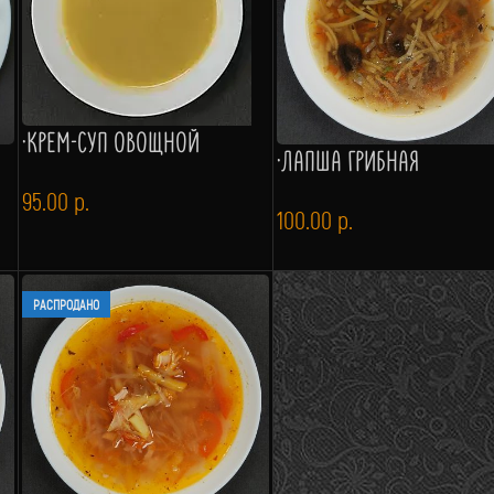
·КРЕМ-СУП ОВОЩНОЙ
·ЛАПША ГРИБНАЯ
95.00
р.
100.00
р.
РАСПРОДАНО