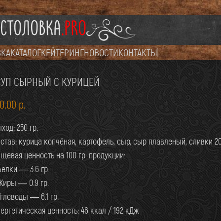
СТОЛОВКА
.PRO
ВКА
КАТАЛОГ
КЕЙТЕРИНГ
НОВОСТИ
КОНТАКТЫ
СУП СЫРНЫЙ С КУРИЦЕЙ
20.00
р.
ход: 250 гр.
став: курица копчёная, картофель, сыр, сыр плавленый, сливки 2
щевая ценность на 100 гр. продукции:
Белки — 3.6 гр.
Жиры — 0.9 гр.
Углеводы — 6.1 гр.
ергетическая ценность: 46 ккал / 192 кДж