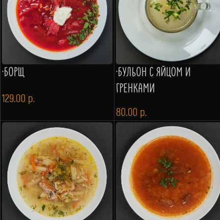
·БОРЩ
·БУЛЬОН С ЯЙЦОМ И
ГРЕНКАМИ
129.00
р.
80.00
р.