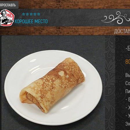
ЯРОСЛАВЛЬ
⭐⭐⭐⭐⭐
ХОРОШЕЕ МЕСТО
ДОСТА
·
8
Вы
Со
Пи
· 
· 
· 
Эн