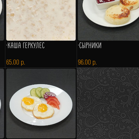
·КАША ГЕРКУЛЕС
·СЫРНИКИ
65.00
р.
96.00
р.