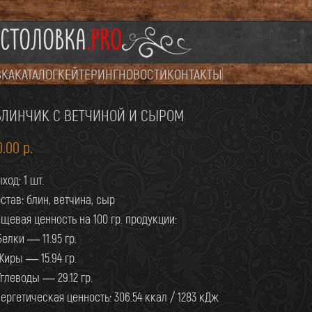
СТОЛОВКА
.PRO
ВКА
КАТАЛОГ
КЕЙТЕРИНГ
НОВОСТИ
КОНТАКТЫ
БЛИНЧИК С ВЕТЧИНОЙ И СЫРОМ
0.00
р.
ход: 1 шт.
став: блин, ветчина, сыр
щевая ценность на 100 гр. продукции:
Белки — 11.95 гр.
Жиры — 15.94 гр.
Углеводы — 29.12 гр.
ергетическая ценность: 306.54 ккал / 1283 кДж