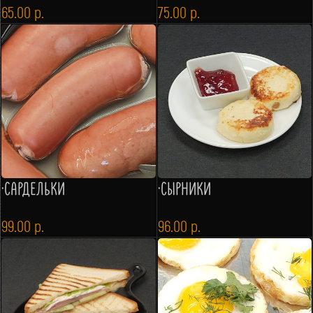
65.00
р.
75.00
р.
·САРДЕЛЬКИ
·СЫРНИКИ
99.00
р.
96.00
р.