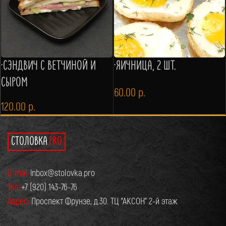
·СЭНДВИЧ С ВЕТЧИНОЙ И
·ЯИЧНИЦА, 2 ШТ.
СЫРОМ
60.00
р.
120.00
р.
СТОЛОВКА
.PRO
E-mai:
inbox@stolovka.pro
Тел.:
+7 (920) 143-76-76
Адрес:
Проспект Фрунзе, д.30. ТЦ "АКСОН" 2-й этаж