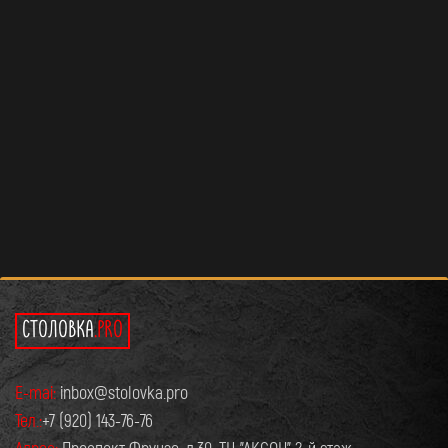
СТОЛОВКА
.PRO
E-mai:
inbox@stolovka.pro
Тел.:
+7 (920) 143-76-76
Адрес:
Проспект Фрунзе, д.30. ТЦ "АКСОН" 2-й этаж